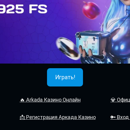
Играть!
🔥 Arkada Казино Онлайн
💎 Офиц
📩 Регистрация Аркада Казино
🔑 Вход