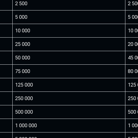
2 500
2 5
5 000
5 0
10 000
10 
25 000
20 
50 000
45 
75 000
80 
125 000
125
250 000
250
500 000
500
1 000 000
1 00