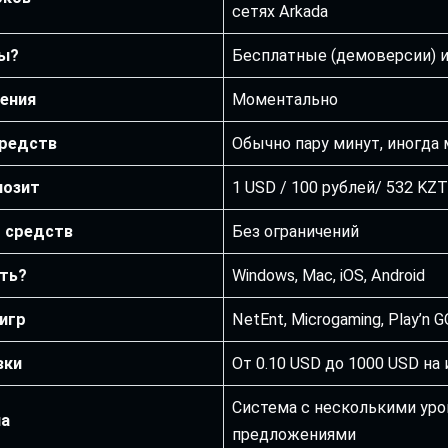
сетях Arkada
ры?
Бесплатные (демоверсии) и
ения
Моментально
средств
Обычно пару минут, иногда
позит
1 USD / 100 рублей/ 532 KZ
 средств
Без ограничений
ть?
Windows, Mac, iOS, Android
игр
NetEnt, Microgaming, Play’n G
вки
От 0.10 USD до 1000 USD на 
Система с несколькими ур
ма
предложениями