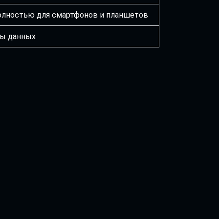
олностью для смартфонов и планшетов
ты данных