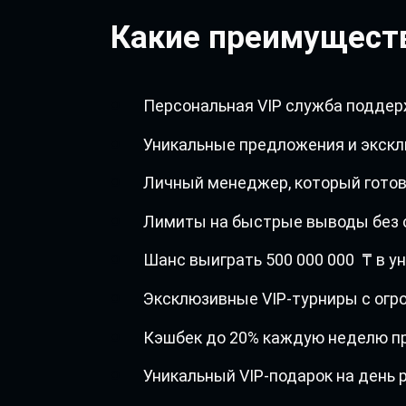
Какие преимуществ
Персональная VIP служба поддерж
Уникальные предложения и эксклю
Личный менеджер, который готов
Лимиты на быстрые выводы без 
Шанс выиграть 500 000 000 ₸ в у
Эксклюзивные VIP-турниры с ог
Кэшбек до 20% каждую неделю п
Уникальный VIP-подарок на день 