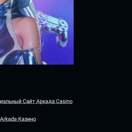
иальный Сайт Аркада Casino
 Arkada Казино