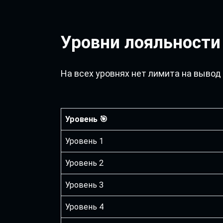
Уровни лояльности
На всех уровнях нет лимита на вывод
Уровень 🎯
Уровень 1
Уровень 2
Уровень 3
Уровень 4