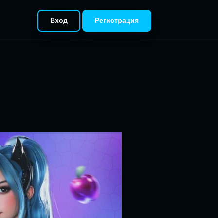
Вход
Регистрация