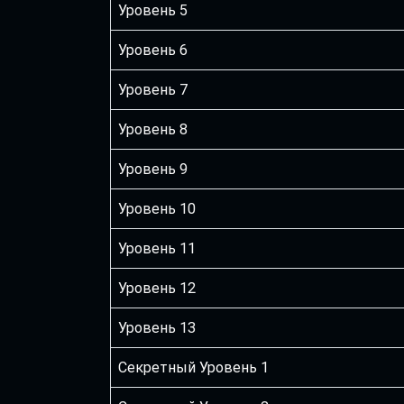
Уровень 5
Уровень 6
Уровень 7
Уровень 8
Уровень 9
Уровень 10
Уровень 11
Уровень 12
Уровень 13
Секретный Уровень 1