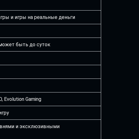
гры и игры на реальные деньги
 может быть до суток
T
O, Evolution Gaming
игру
овнями и эксклюзивными