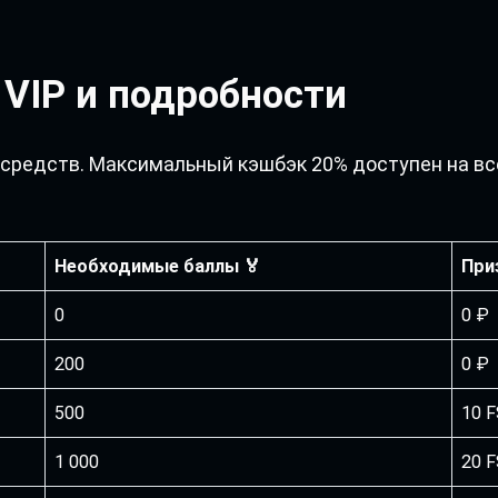
 VIP и подробности
 средств. Максимальный кэшбэк 20% доступен на все
Необходимые баллы 🏅
При
0
0 ₽
200
0 ₽
500
10 F
1 000
20 F