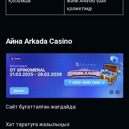
Қосымша
және Android үшін
қолжетімді
Айна Arkada Casino
Сайт бұғатталған жағдайда:
Хат таратуға жазылыңыз