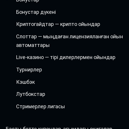
Бонустар дүкені
Криптогайдтар — крипто ойындар
Слоттар — мыңдаған лицензияланған ойын
автоматтары
Live-казино — тірі дилерлермен ойындар
Турнирлер
Кэшбэк
Лутбокстар
Стримерлер лигасы
Басты бетте купондар, ағымдағы оқиғалар