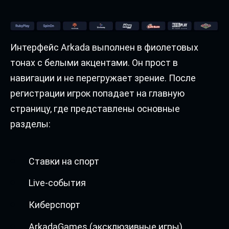
Интерфейс Arkada выполнен в фиолетовых
тонах с белыми акцентами. Он прост в
навигации и не перегружает зрение. После
регистрации игрок попадает на главную
страницу, где представлены основные
разделы:
Ставки на спорт
Live-события
Киберспорт
ArkadaGames (эксклюзивные игры)