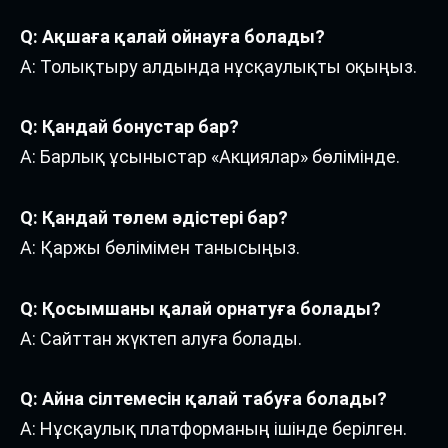
Q: Ақшаға қалай ойнауға болады?
A: Толықтыру алдында нұсқаулықты оқыңыз.
Q: Қандай бонустар бар?
A: Барлық ұсыныстар «Акциялар» бөлімінде.
Q: Қандай төлем әдістері бар?
A: Қаржы бөлімімен танысыңыз.
Q: Қосымшаны қалай орнатуға болады?
A: Сайттан жүктеп алуға болады.
Q: Айна сілтемесін қалай табуға болады?
A: Нұсқаулық платформаның ішінде берілген.