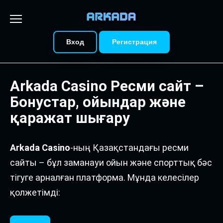
Перейти
к
содержанию
Вход
Регистрация
Arkada Casino Ресми сайт –
Бонустар, ойындар және
қаражат шығару
Arkada Casino
-ның Қазақстандағы ресми
сайты – бұл заманауи ойын және спорттық бәс
тігуге арналған платформа. Мұнда келесілер
қолжетімді: