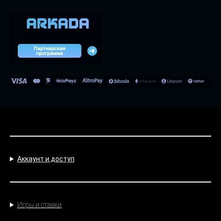
Аккаунт и доступ
Игры и ставки